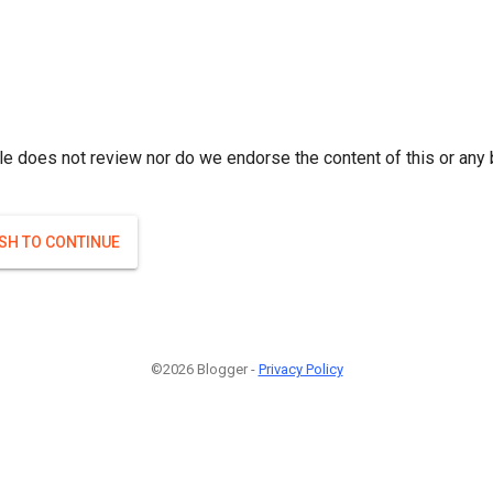
r; } }(
)
(
)
Если плодоносят то и ягоды будут нормальные.
#Attrib