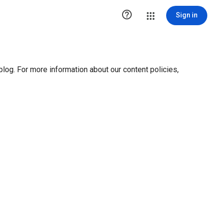
ution1 { height:0px; visibility:hidden; display:none }