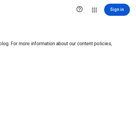
ution1 { height:0px; visibility:hidden; display:none }