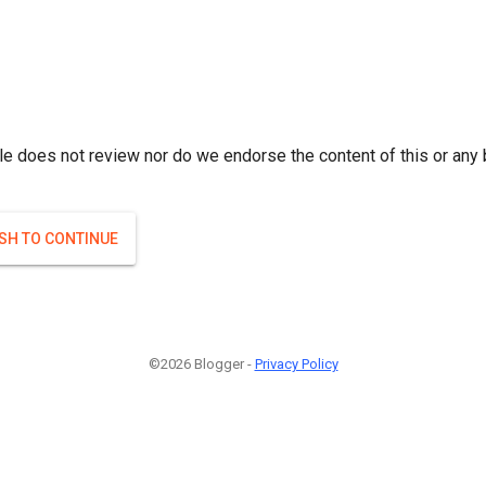
r; } }(
)
(
)
Если плодоносят то и ягоды будут нормальные.
#Attrib