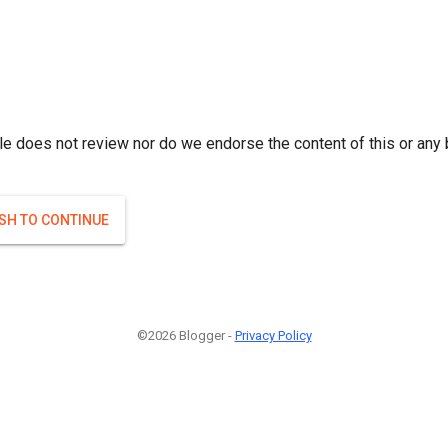
r; } }(
)
(
)
Если плодоносят то и ягоды будут нормальные.
#Attrib