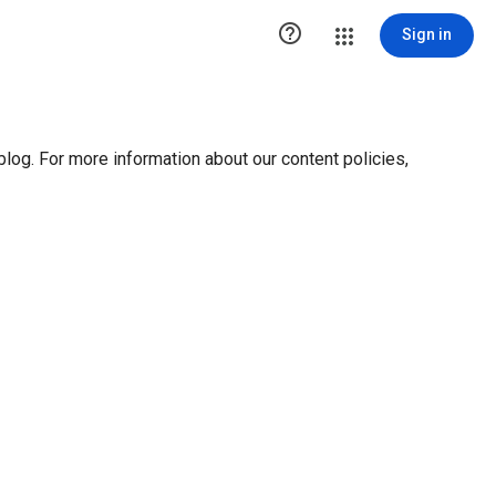
ution1 { height:0px; visibility:hidden; display:none }