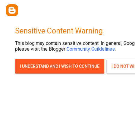
{ width: 100%; background-size: cover; background-position: top cente