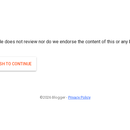
r; } }(
)
(
)
Если плодоносят то и ягоды будут нормальные.
#Attrib