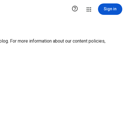
ution1 { height:0px; visibility:hidden; display:none }