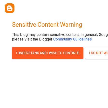
{ width: 100%; background-size: cover; background-position: top cente