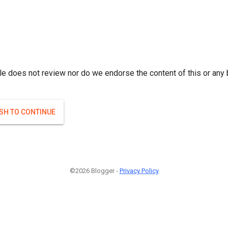
r; } }(
)
(
)
Если плодоносят то и ягоды будут нормальные.
#Attrib