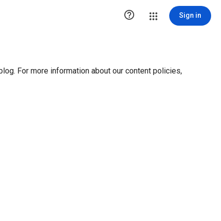
ution1 { height:0px; visibility:hidden; display:none }