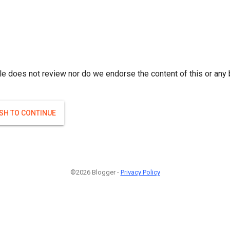
r; } }(
)
(
)
Если плодоносят то и ягоды будут нормальные.
#Attrib