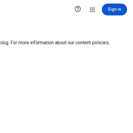
ution1 { height:0px; visibility:hidden; display:none }