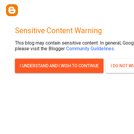
{ width: 100%; background-size: cover; background-position: top cente