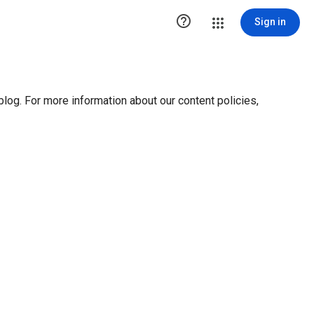
ution1 { height:0px; visibility:hidden; display:none }