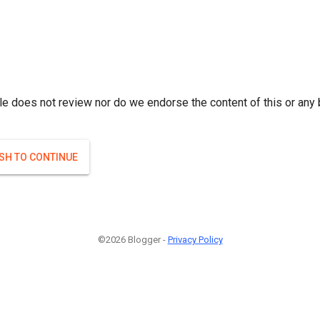
r; } }(
)
(
)
Если плодоносят то и ягоды будут нормальные.
#Attrib