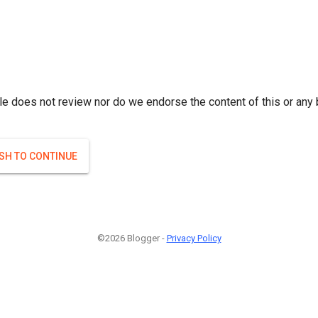
r; } }(
)
(
)
Если плодоносят то и ягоды будут нормальные.
#Attrib