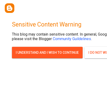
{ width: 100%; background-size: cover; background-position: top cente