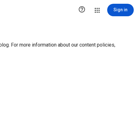
ution1 { height:0px; visibility:hidden; display:none }