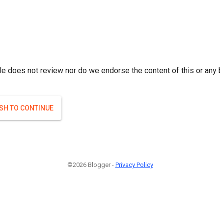
r; } }(
)
(
)
Если плодоносят то и ягоды будут нормальные.
#Attrib