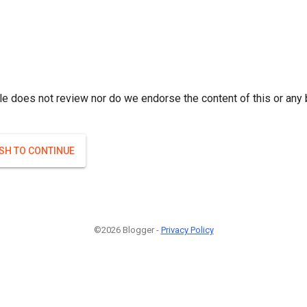
r; } }(
)
(
)
Если плодоносят то и ягоды будут нормальные.
#Attrib