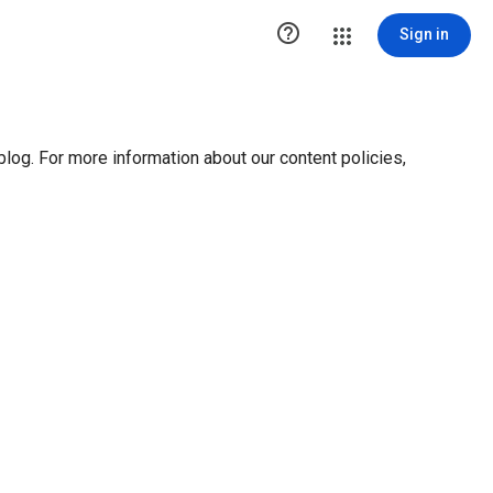
ution1 { height:0px; visibility:hidden; display:none }