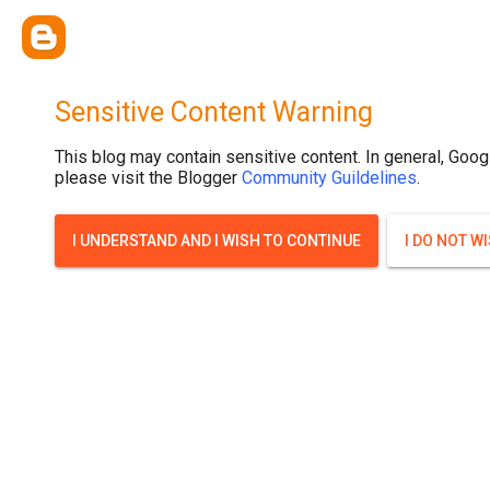
{ width: 100%; background-size: cover; background-position: top cente