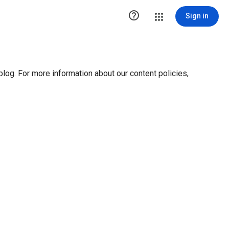
ution1 { height:0px; visibility:hidden; display:none }