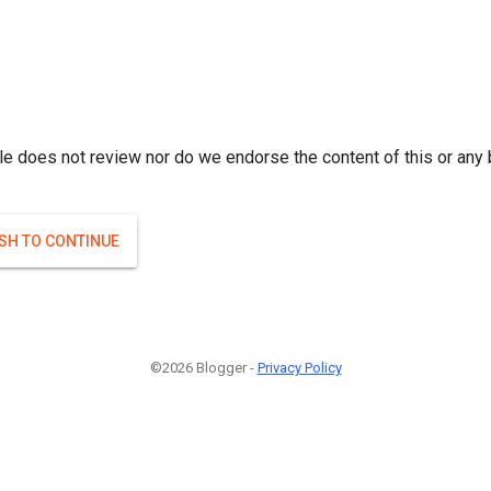
r; } }(
)
(
)
Если плодоносят то и ягоды будут нормальные.
#Attrib