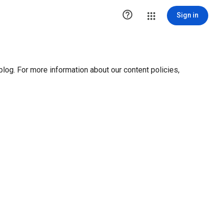
ution1 { height:0px; visibility:hidden; display:none }