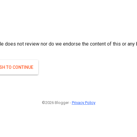
r; } }(
)
(
)
Если плодоносят то и ягоды будут нормальные.
#Attrib