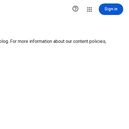
ution1 { height:0px; visibility:hidden; display:none }