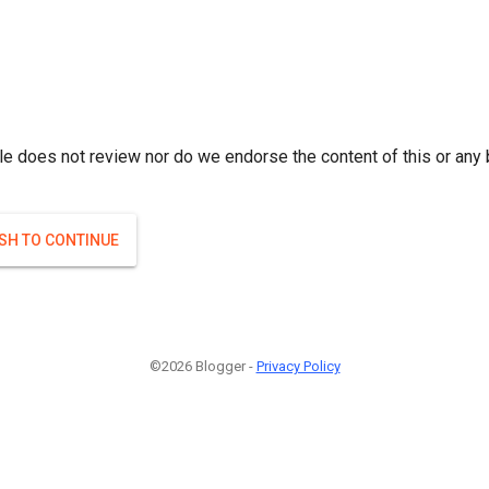
r; } }(
)
(
)
Если плодоносят то и ягоды будут нормальные.
#Attrib