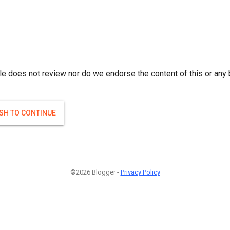
r; } }(
)
(
)
Если плодоносят то и ягоды будут нормальные.
#Attrib