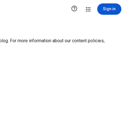
ution1 { height:0px; visibility:hidden; display:none }