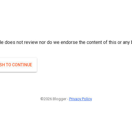
r; } }(
)
(
)
Если плодоносят то и ягоды будут нормальные.
#Attrib