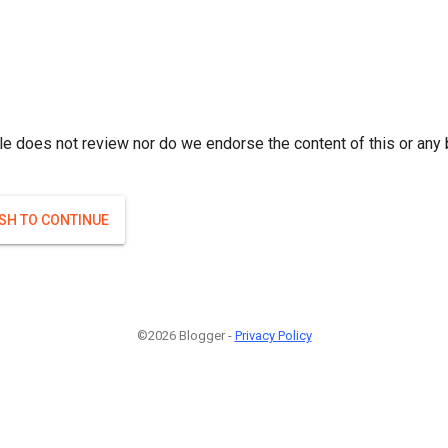
r; } }(
)
(
)
Если плодоносят то и ягоды будут нормальные.
#Attrib