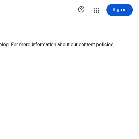
ution1 { height:0px; visibility:hidden; display:none }