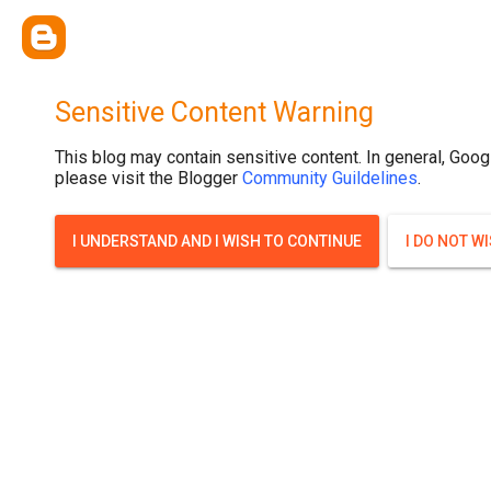
{ width: 100%; background-size: cover; background-position: top cente