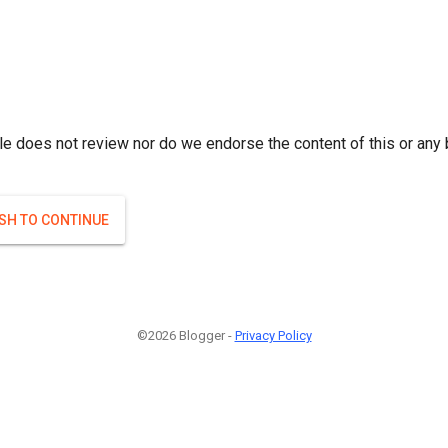
r; } }(
)
(
)
Если плодоносят то и ягоды будут нормальные.
#Attrib