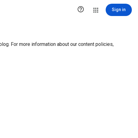
ution1 { height:0px; visibility:hidden; display:none }