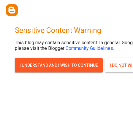
{ width: 100%; background-size: cover; background-position: top cente