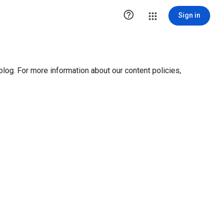
ution1 { height:0px; visibility:hidden; display:none }