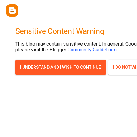
{ width: 100%; background-size: cover; background-position: top cente