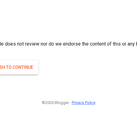
r; } }(
)
(
)
Если плодоносят то и ягоды будут нормальные.
#Attrib