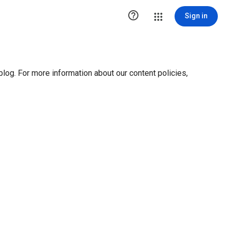
ution1 { height:0px; visibility:hidden; display:none }