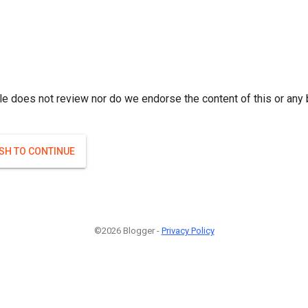
r; } }(
)
(
)
Если плодоносят то и ягоды будут нормальные.
#Attrib