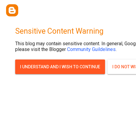
{ width: 100%; background-size: cover; background-position: top cente