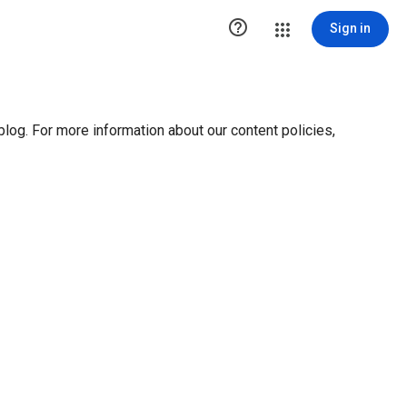
ution1 { height:0px; visibility:hidden; display:none }