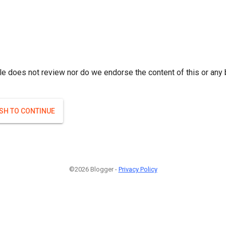
r; } }(
)
(
)
Если плодоносят то и ягоды будут нормальные.
#Attrib