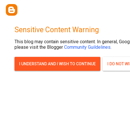
{ width: 100%; background-size: cover; background-position: top cente