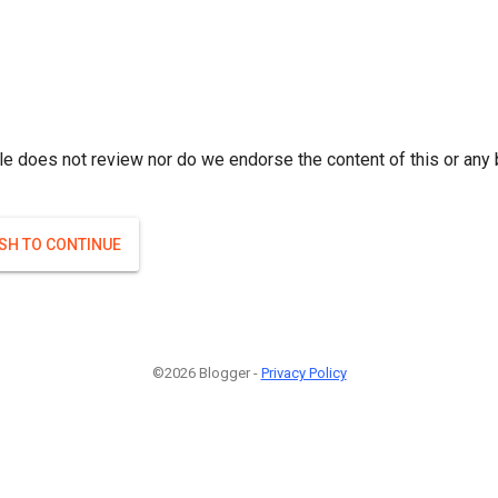
r; } }(
)
(
)
Если плодоносят то и ягоды будут нормальные.
#Attrib