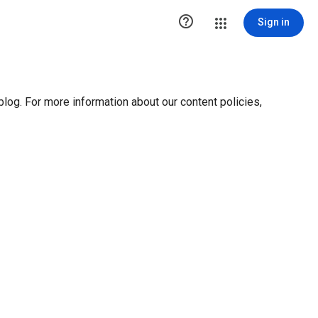
ution1 { height:0px; visibility:hidden; display:none }