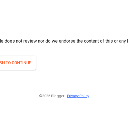
r; } }(
)
(
)
Если плодоносят то и ягоды будут нормальные.
#Attrib