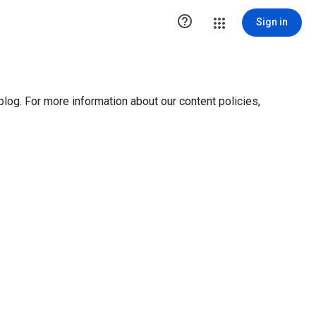
ution1 { height:0px; visibility:hidden; display:none }