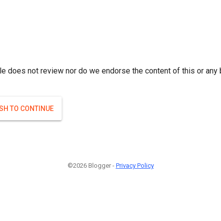
r; } }(
)
(
)
Если плодоносят то и ягоды будут нормальные.
#Attrib