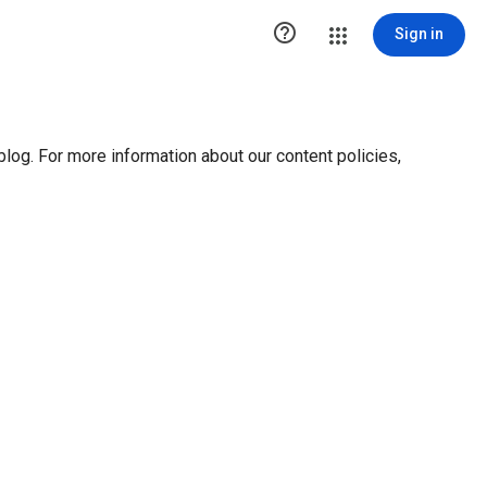
ution1 { height:0px; visibility:hidden; display:none }