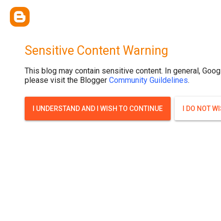
{ width: 100%; background-size: cover; background-position: top cente