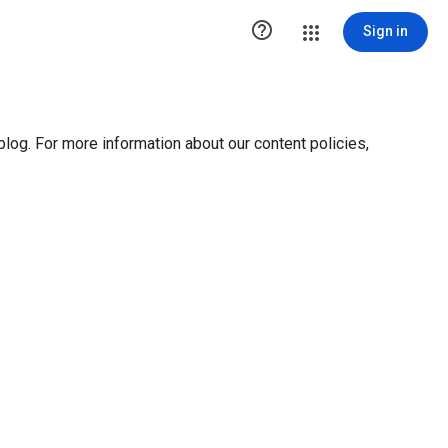
ution1 { height:0px; visibility:hidden; display:none }