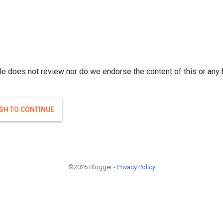
r; } }(
)
(
)
Если плодоносят то и ягоды будут нормальные.
#Attrib