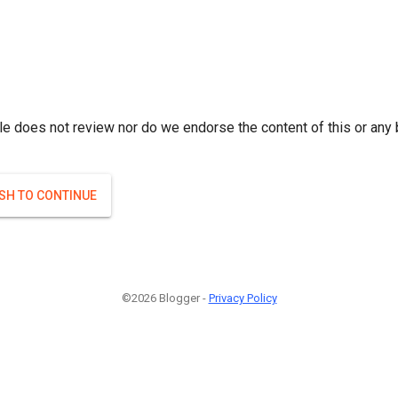
r; } }(
)
(
)
Если плодоносят то и ягоды будут нормальные.
#Attrib