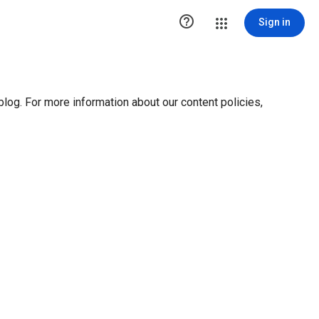
ution1 { height:0px; visibility:hidden; display:none }