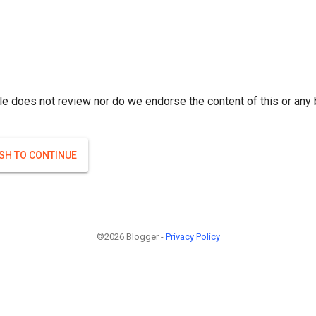
r; } }(
)
(
)
Если плодоносят то и ягоды будут нормальные.
#Attrib