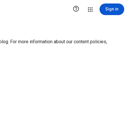
ution1 { height:0px; visibility:hidden; display:none }