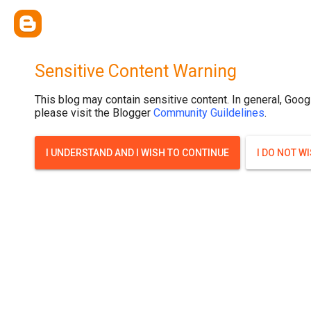
{ width: 100%; background-size: cover; background-position: top cente