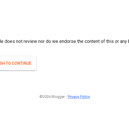
r; } }(
)
(
)
Если плодоносят то и ягоды будут нормальные.
#Attrib