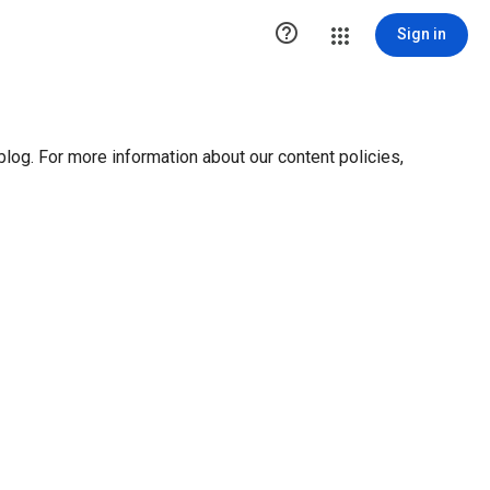
ution1 { height:0px; visibility:hidden; display:none }