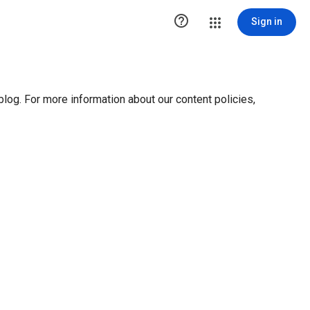
ution1 { height:0px; visibility:hidden; display:none }