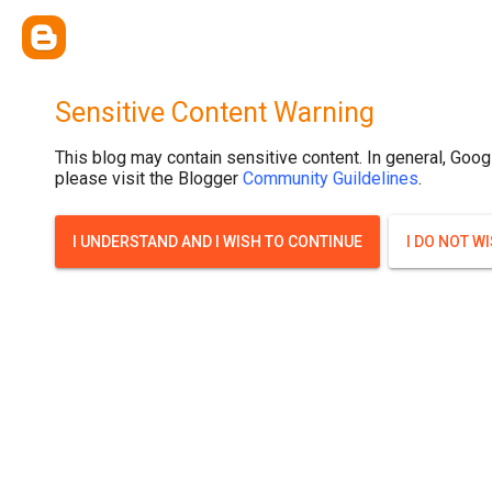
{ width: 100%; background-size: cover; background-position: top cente