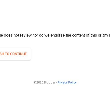
r; } }(
)
(
)
Если плодоносят то и ягоды будут нормальные.
#Attrib