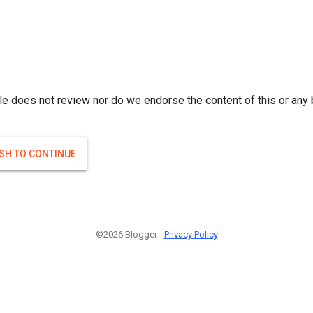
r; } }(
)
(
)
Если плодоносят то и ягоды будут нормальные.
#Attrib