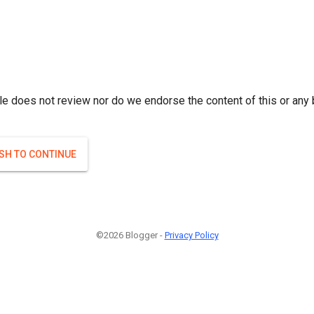
r; } }(
)
(
)
Если плодоносят то и ягоды будут нормальные.
#Attrib