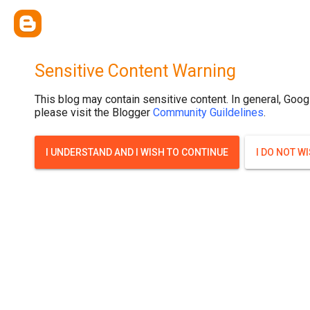
{ width: 100%; background-size: cover; background-position: top cente