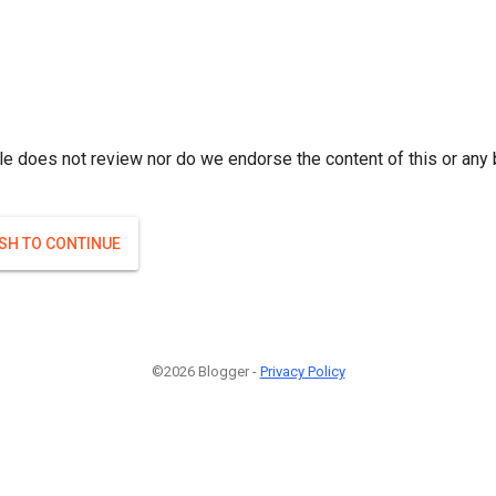
r; } }(
)
(
)
Если плодоносят то и ягоды будут нормальные.
#Attrib