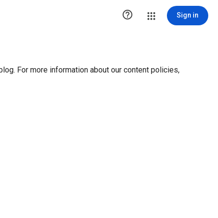
ution1 { height:0px; visibility:hidden; display:none }