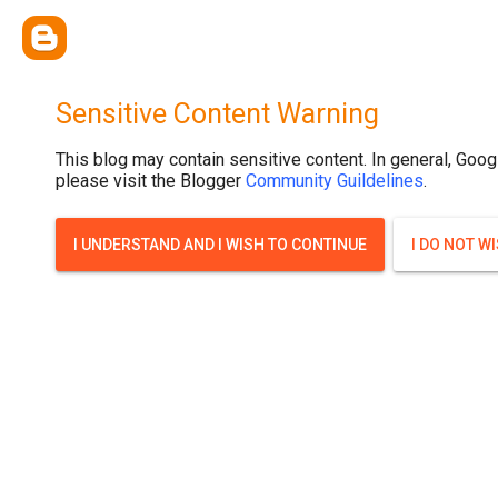
{ width: 100%; background-size: cover; background-position: top cente