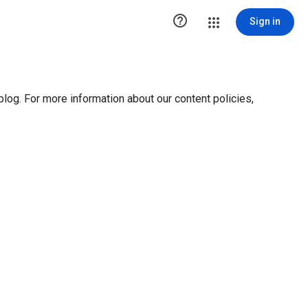
ution1 { height:0px; visibility:hidden; display:none }