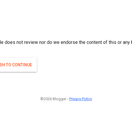
r; } }(
)
(
)
Если плодоносят то и ягоды будут нормальные.
#Attrib