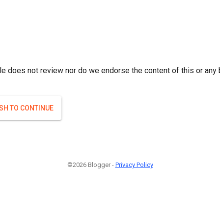
r; } }(
)
(
)
Если плодоносят то и ягоды будут нормальные.
#Attrib