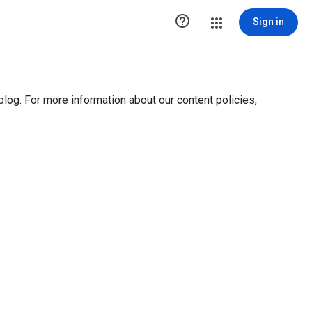
ution1 { height:0px; visibility:hidden; display:none }