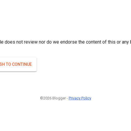
r; } }(
)
(
)
Если плодоносят то и ягоды будут нормальные.
#Attrib