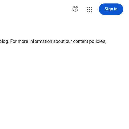
ution1 { height:0px; visibility:hidden; display:none }