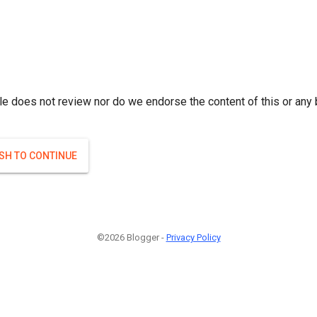
r; } }(
)
(
)
Если плодоносят то и ягоды будут нормальные.
#Attrib