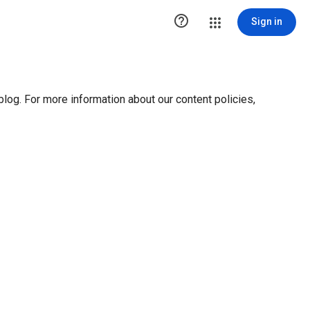
ution1 { height:0px; visibility:hidden; display:none }