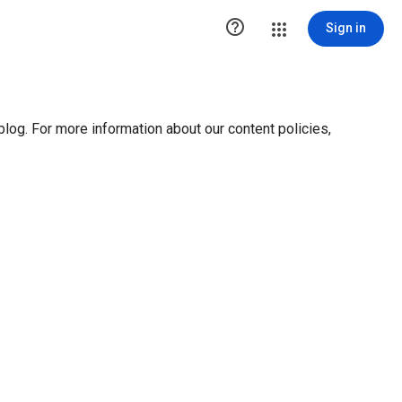
ution1 { height:0px; visibility:hidden; display:none }