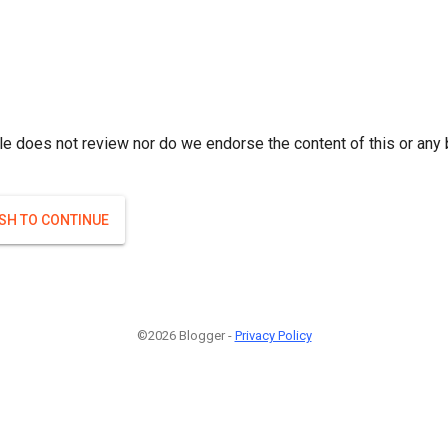
r; } }(
)
(
)
Если плодоносят то и ягоды будут нормальные.
#Attrib