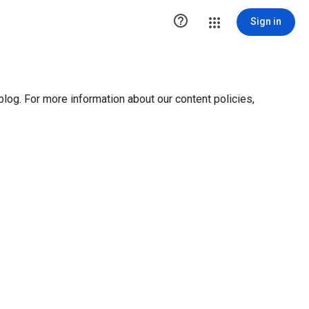
ution1 { height:0px; visibility:hidden; display:none }