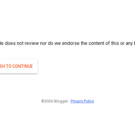
r; } }(
)
(
)
Если плодоносят то и ягоды будут нормальные.
#Attrib