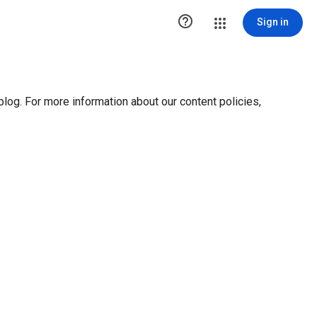
ution1 { height:0px; visibility:hidden; display:none }