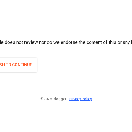
r; } }(
)
(
)
Если плодоносят то и ягоды будут нормальные.
#Attrib