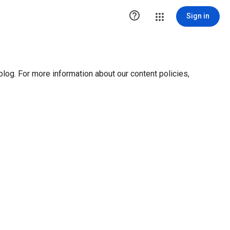
ution1 { height:0px; visibility:hidden; display:none }