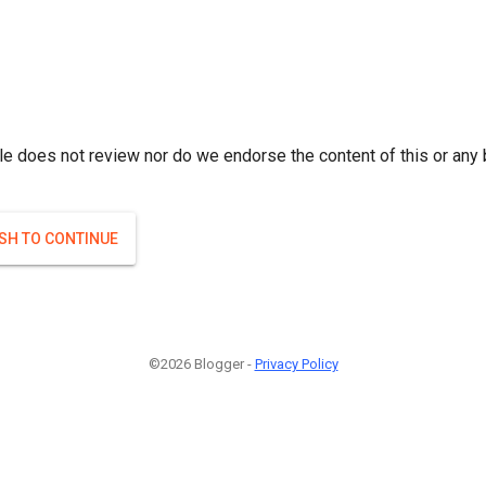
r; } }(
)
(
)
Если плодоносят то и ягоды будут нормальные.
#Attrib