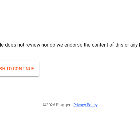
r; } }(
)
(
)
Если плодоносят то и ягоды будут нормальные.
#Attrib