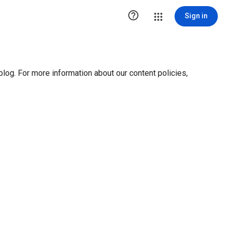
ution1 { height:0px; visibility:hidden; display:none }