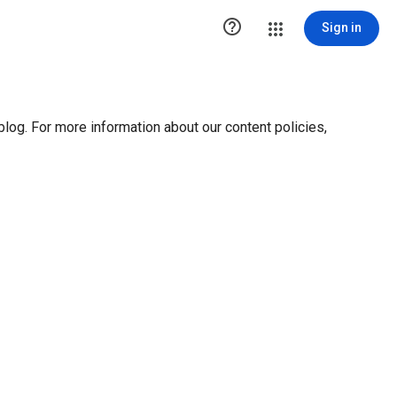
ution1 { height:0px; visibility:hidden; display:none }