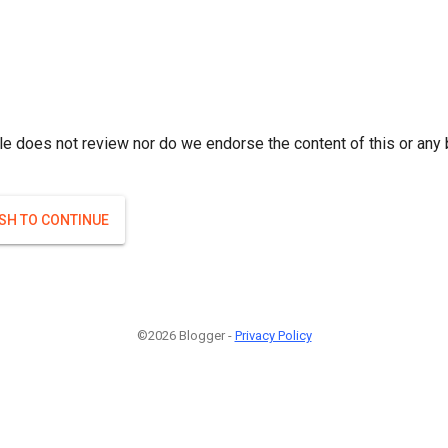
r; } }(
)
(
)
Если плодоносят то и ягоды будут нормальные.
#Attrib