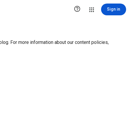
ution1 { height:0px; visibility:hidden; display:none }