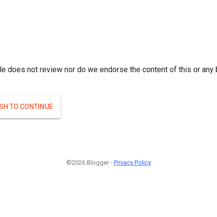
r; } }(
)
(
)
Если плодоносят то и ягоды будут нормальные.
#Attrib