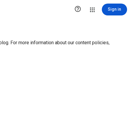
ution1 { height:0px; visibility:hidden; display:none }