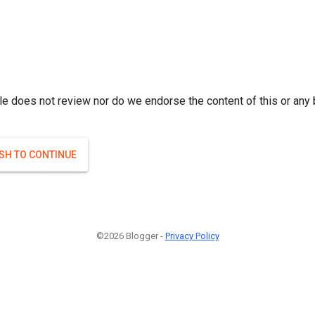
r; } }(
)
(
)
Если плодоносят то и ягоды будут нормальные.
#Attrib