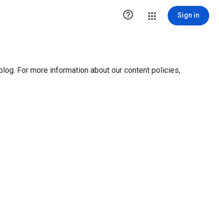
ution1 { height:0px; visibility:hidden; display:none }