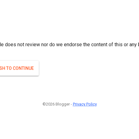
r; } }(
)
(
)
Если плодоносят то и ягоды будут нормальные.
#Attrib