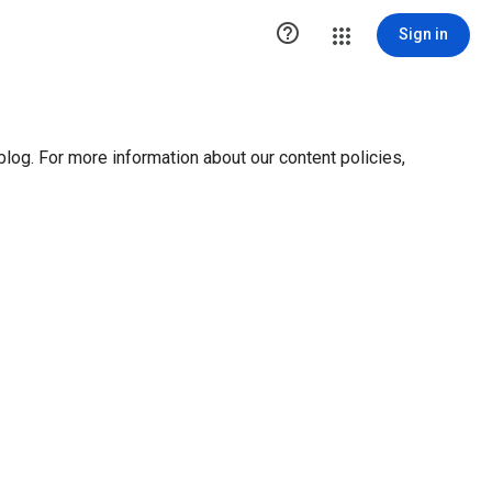
ution1 { height:0px; visibility:hidden; display:none }