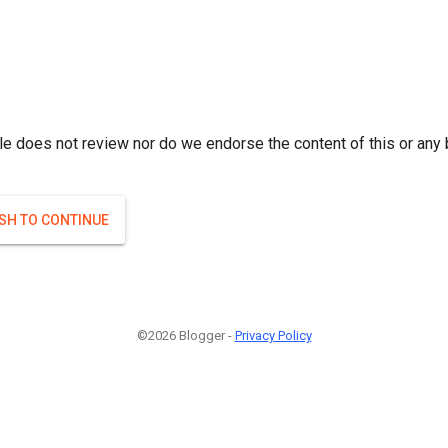
r; } }(
)
(
)
Если плодоносят то и ягоды будут нормальные.
#Attrib