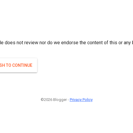
r; } }(
)
(
)
Если плодоносят то и ягоды будут нормальные.
#Attrib