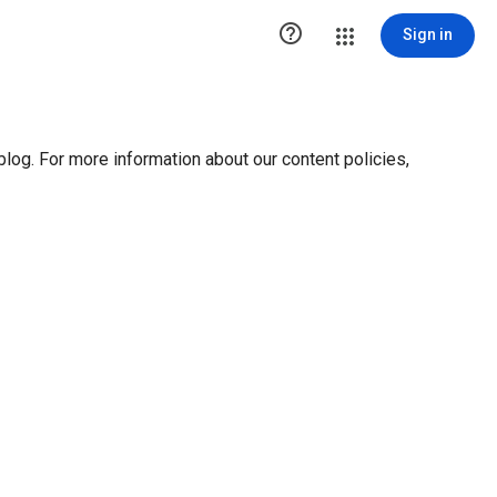
ution1 { height:0px; visibility:hidden; display:none }