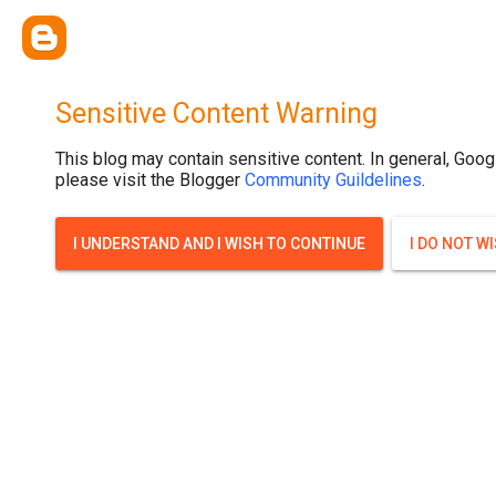
{ width: 100%; background-size: cover; background-position: top cente