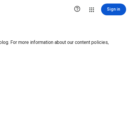
ution1 { height:0px; visibility:hidden; display:none }