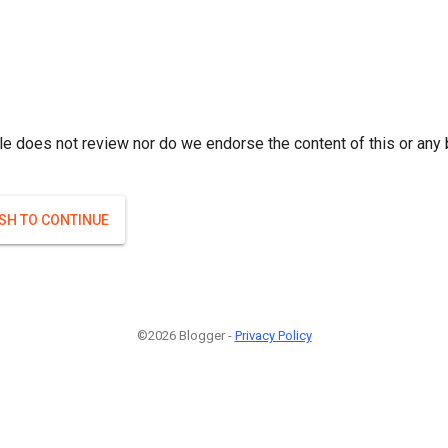
r; } }(
)
(
)
Если плодоносят то и ягоды будут нормальные.
#Attrib